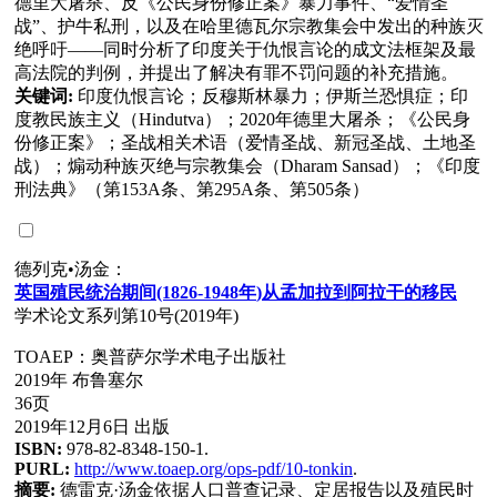
德里大屠杀、反《公民身份修正案》暴力事件、“爱情圣
战”、护牛私刑，以及在哈里德瓦尔宗教集会中发出的种族灭
绝呼吁——同时分析了印度关于仇恨言论的成文法框架及最
高法院的判例，并提出了解决有罪不罚问题的补充措施。
关键词:
印度仇恨言论；反穆斯林暴力；伊斯兰恐惧症；印
度教民族主义（Hindutva）；2020年德里大屠杀；《公民身
份修正案》；圣战相关术语（爱情圣战、新冠圣战、土地圣
战）；煽动种族灭绝与宗教集会（Dharam Sansad）；《印度
刑法典》（第153A条、第295A条、第505条）
德列克•汤金：
英国殖民
统
治期
间(1826-1948
年
)
从孟加拉到阿拉干的移民
学术论文系列第10号(2019年)
TOAEP：奥普萨尔学术电子出版社
2019年 布鲁塞尔
36页
2019年12月6日 出版
ISBN:
978-82-8348-150-1.
PURL:
http://www.toaep.org/ops-pdf/10-tonkin
.
摘要:
德雷克·汤金依据人口普查记录、定居报告以及殖民时