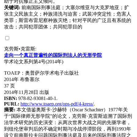
助于对抗修正主义倾向。
关键词:
前南国际刑事法庭；大塞尔维亚与大克罗地亚；扩
张主义民族主义；种族清洗与迫害；武装冲突定性；危害人
类罪；斯雷布雷尼察种族灭绝；针对平民的广泛且有系统的
攻击；共同犯罪团体；共同犯罪目的
克劳斯•克雷斯:
走向一个真正普遍性的国
际
刑法人的无形学院
学术论文系列第4号(2014年)
TOAEP：奥普萨尔学术电子出版社
2014年 布鲁塞尔
37 页
2014年11月28日 出版
ISBN:
978-82-93081-40-1.
PURL:
http://www.toaep.org/ops-pdf/4-kress/
.
摘要:
本文借鉴奥斯卡·沙赫特（Oscar Schachter）1977年关
于“国际律师无形学院”的论文，克劳斯·克雷斯追溯了国际刑
法学术研究的历史演变：从两次世界大战之间的先驱学者，
到纽伦堡审判后的不确定时期与冷战停滞阶段，再到1993年
设立前南斯拉夫问题国际刑事法庭及后来的国际刑事法院之