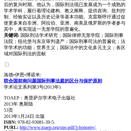
后的复兴时期。他认为，国际刑法现已发展成为一个成熟的
学术学科，履行着理论建构、教义阐释、提供咨询、批判控
制、经验实证以及历史记录等基本功能。克雷斯呼吁通过促
使更多来自非洲、阿拉伯、亚洲、南美及俄罗斯的学者参与
其中，来实现这一无形学院的普遍化。
关键词:
国际刑法学术研究；国际律师无形学院；国际刑事
法院；纽伦堡与东京审判遗产；国际刑事司法的普遍化；法
学学术的功能；世界主义；国际法中的文化多元主义；各区
域对国际刑法的贡献
洛德•伊恩•博诺米:
联
合国前南
问题
国
际
刑事法庭的区分与保
护
原
则
学术论文系列第3号(2013年)
TOAEP：奥普萨尔学术电子出版社
2013年 奥斯陆
53页
2013年1月24日 出版
ISBN:
978-82-93081-39-5.
PURL:
http://www.toaep.org/ops-pdf/3-bonomy/
.