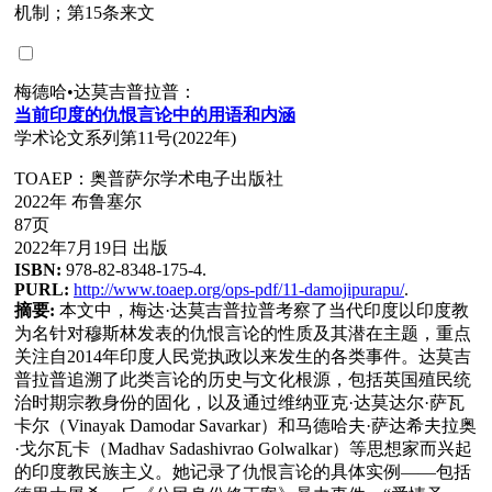
机制；第15条来文
梅德哈•达莫吉普拉普：
当前印度的仇恨言
论
中的用
语
和内涵
学术论文系列第11号(2022年)
TOAEP：奥普萨尔学术电子出版社
2022年 布鲁塞尔
87页
2022年7月19日 出版
ISBN:
978-82-8348-175-4.
PURL:
http://www.toaep.org/ops-pdf/11-damojipurapu/
.
摘要:
本文中，梅达·达莫吉普拉普考察了当代印度以印度教
为名针对穆斯林发表的仇恨言论的性质及其潜在主题，重点
关注自2014年印度人民党执政以来发生的各类事件。达莫吉
普拉普追溯了此类言论的历史与文化根源，包括英国殖民统
治时期宗教身份的固化，以及通过维纳亚克·达莫达尔·萨瓦
卡尔（Vinayak Damodar Savarkar）和马德哈夫·萨达希夫拉奥
·戈尔瓦卡（Madhav Sadashivrao Golwalkar）等思想家而兴起
的印度教民族主义。她记录了仇恨言论的具体实例——包括