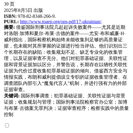
39 页
2025年8月5日 出版
ISBN:
978-82-8348-266-9.
PURL:
http://www.toaep.org/ops-pdf/17-ukrainian/
.
摘要:
借鉴国际刑事法院几起起诉失败案件——尤其是近期
对洛朗·加博和夏尔·布莱·古德的案件——尤安·布和威廉·H·
威利指出，国际检察机构始终未能收集到足够的高质量证
据，也未能对其所掌握的证据进行恰当评估。他们识别出三
个长期存在的缺陷：收集规划不足、缺乏专业化的收集管
理，以及证据审查不充分。他们对犯罪基础证据、关联性证
据和背景证据加以区分，并警告说，长期存在以牺牲关联性
证据为代价过度收集犯罪基础证据的倾向。借鉴西方安全与
情报实践，布朗和威利提倡设立专职的证据收集管理者、在
调查团队内部引入“魔鬼代言人”机制，并进行强有力的外部
证据审查。
关键词:
国际刑事调查；犯罪基础证据、关联性证据与背景
证据；收集规划与管理；国际刑事法院检察官办公室；加博
与布莱·古德案无罪判决；证据审查程序；检察实践中的质量
控制