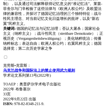
制），以及通过司法解释获得记忆意义的“准记忆法”。莱茵-
菲舍尔与门辛检验了这些法律与《欧洲人权公约》及欧盟法
律的兼容性，并探讨了德国记忆治理的三个独特特征：战斗
性民主理念、对当前记忆文化日益增长的批评，以及“新右
翼”民粹主义。
关键词:
德国的记忆法与记忆治理；否认大屠杀；国家社会
主义（纳粹主义）；战斗性民主（streitbare Demokratie）；正
视历史（Vergangenheitsbewältigung）；美化纳粹统治；传播
纳粹标志；表达自由；欧洲人权公约；右翼民粹主义；德国
选择党；第二次历史学家之争
克劳斯•克雷斯：
乌
克
兰战
争和国
际
法上的禁止使用武力
规则
学术论文系列第13号(2022年)
TOAEP：奥普萨尔学术电子出版社
2022年 布鲁塞尔
33页
2022年9月22日 出版
ISBN:
978-82-8348-211-9.