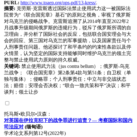
PURL:
http://www.toaep.org/ops-pdf/13-kress/
.
摘要:
克劳斯·克雷斯透过国际法禁止使用武力这一被国际法
院誉为“《联合国宪章》基石”的原则之视角，审视了俄罗斯
对乌克兰的侵略战争。克雷斯追溯了从2014年直至2022年2
月战事升级期间俄罗斯的违规行为，驳斥了俄罗斯所谓的自
卫理由，并分析了国际社会的反应，包括联合国安理会与大
会的回应、第三国对乌克兰的军事援助，以及国家责任与个
人刑事责任问题。他还探讨了和平条约的约束性条款以及停
火情景，认为坚定的国际支持能够同时维护乌克兰的领土完
整与禁止使用武力原则的持久权威。
关键词:
禁止使用武力法（jus contra bellum）；俄罗斯-乌克
兰战争；《联合国宪章》第2条第4款与第51条；自卫权（单
独与集体）；侵略罪；个人刑事责任；中立与非交战状态
法；赔偿；安理会否决权；“联合一致共策和平”决议；和平
谈判；领土让步
托马斯•欧贝尔•汉森：
对
英国在伊拉克犯下的
战
争罪
进
行追
责
？
—
考察国
际
和国内
司法
应对
(
缅
甸
语
)
学术论文系列第12号(2022年)