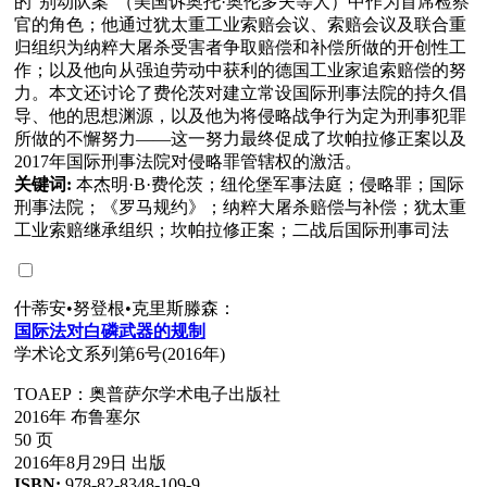
的“别动队案”（美国诉奥托·奥伦多夫等人）中作为首席检察
官的角色；他通过犹太重工业索赔会议、索赔会议及联合重
归组织为纳粹大屠杀受害者争取赔偿和补偿所做的开创性工
作；以及他向从强迫劳动中获利的德国工业家追索赔偿的努
力。本文还讨论了费伦茨对建立常设国际刑事法院的持久倡
导、他的思想渊源，以及他为将侵略战争行为定为刑事犯罪
所做的不懈努力——这一努力最终促成了坎帕拉修正案以及
2017年国际刑事法院对侵略罪管辖权的激活。
关键词:
本杰明·B·费伦茨；纽伦堡军事法庭；侵略罪；国际
刑事法院；《罗马规约》；纳粹大屠杀赔偿与补偿；犹太重
工业索赔继承组织；坎帕拉修正案；二战后国际刑事司法
什蒂安•努登根•克里斯滕森：
国
际
法
对
白磷武器的
规
制
学术论文系列第6号(2016年)
TOAEP：奥普萨尔学术电子出版社
2016年 布鲁塞尔
50 页
2016年8月29日 出版
ISBN:
978-82-8348-109-9.