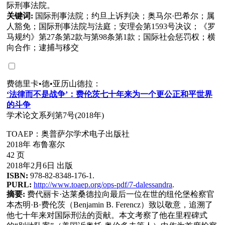
际刑事法院。
关键词:
国际刑事法院；约旦上诉判决；奥马尔·巴希尔；属
人豁免；国际刑事法院与法庭；安理会第1593号决议；《罗
马规约》第27条第2款与第98条第1款；国际社会惩罚权；横
向合作；逮捕与移交
费德里卡•德•亚历山德拉：
‘法律而不是战
争
’
：
费伦
茨七十年来
为
一个更公正和平世界
的斗争
学术论文系列第7号(2018年)
TOAEP：奥普萨尔学术电子出版社
2018年 布鲁塞尔
42 页
2018年2月6日 出版
ISBN:
978-82-8348-176-1.
PURL:
http://www.toaep.org/ops-pdf/7-dalessandra
.
摘要:
费代丽卡·达莱桑德拉向最后一位在世的纽伦堡检察官
本杰明·B·费伦茨（Benjamin B. Ferencz）致以敬意，追溯了
他七十年来对国际刑法的贡献。本文考察了他在里程碑式