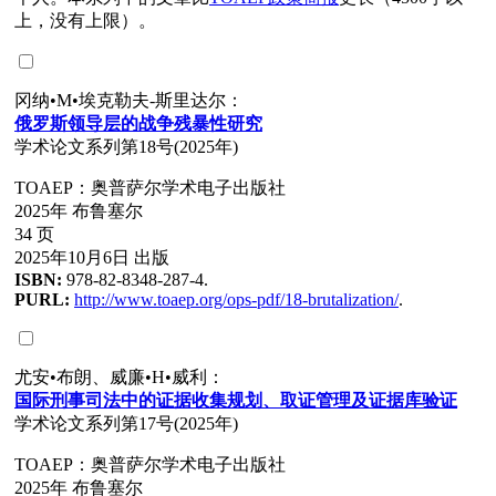
上，没有上限）。
冈纳•M•埃克勒夫-斯里达尔：
俄
罗
斯
领导层
的
战
争残暴性研究
学术论文系列第18号(2025年)
TOAEP：奥普萨尔学术电子出版社
2025年 布鲁塞尔
34 页
2025年10月6日 出版
ISBN:
978-82-8348-287-4.
PURL:
http://www.toaep.org/ops-pdf/18-brutalization/
.
尤安•布朗、威廉•H•威利：
国
际
刑事司法中的
证
据收集
规
划、取
证
管理及
证
据
库验证
学术论文系列第17号(2025年)
TOAEP：奥普萨尔学术电子出版社
2025年 布鲁塞尔