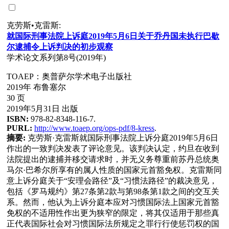
克劳斯•克雷斯:
就国
际
刑事法院上
诉
庭2019年
5
月
6
日关于
乔
丹国未
执
行巴歇
尔
逮捕令上
诉
判决的初步
观
察
学术论文系列第8号(2019年)
TOAEP：奥普萨尔学术电子出版社
2019年 布鲁塞尔
30 页
2019年5月31日 出版
ISBN:
978-82-8348-116-7.
PURL:
http://www.toaep.org/ops-pdf/8-kress
.
摘要:
克劳斯·克雷斯就国际刑事法院上诉分庭2019年5月6日
作出的一致判决发表了评论意见。该判决认定，约旦在收到
法院提出的逮捕并移交请求时，并无义务尊重前苏丹总统奥
马尔·巴希尔所享有的属人性质的国家元首豁免权。克雷斯同
意上诉分庭关于“安理会路径”及“习惯法路径”的裁决意见，
包括《罗马规约》第27条第2款与第98条第1款之间的交互关
系。然而，他认为上诉分庭本应对习惯国际法上国家元首豁
免权的不适用性作出更为狭窄的限定，将其仅适用于那些真
正代表国际社会对习惯国际法所规定之罪行行使惩罚权的国