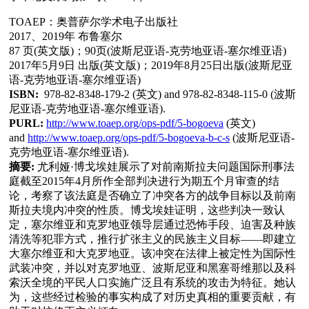
TOAEP：奥普萨尔学术电子出版社
2017、2019年 布鲁塞尔
87 页(英文版)；90页(波斯尼亚语-克劳地亚语-塞尔维亚语)
2017年5月9日 出版(英文版)；2019年8月25日出版(波斯尼亚
语-克劳地亚语-塞尔维亚语)
ISBN:
978-82-8348-179-2 (英文) and 978-82-8348-115-0 (波斯
尼亚语-克劳地亚语-塞尔维亚语).
PURL:
http://www.toaep.org/ops-pdf/5-bogoeva
(英文)
and
http://www.toaep.org/ops-pdf/5-bogoeva-b-c-s
(波斯尼亚语-
克劳地亚语-塞尔维亚语).
摘要:
尤利娅·博戈埃娃展示了对前南斯拉夫问题国际刑事法
庭截至2015年4月所作全部判决进行为期五个月审查的结
论，考察了该法庭是否确立了冲突各方的战争目标以及前南
斯拉夫境内冲突的性质。博戈埃娃证明，这些判决一致认
定，塞尔维亚和克罗地亚领导层通过恐怖手段、迫害及种族
清洗等犯罪方式，推行扩张主义的民族主义目标——即建立
大塞尔维亚和大克罗地亚。该冲突在法律上被定性为国际性
武装冲突，并以对克罗地亚、波斯尼亚和黑塞哥维那以及科
索沃全境的平民人口实施广泛且有系统的攻击为特征。她认
为，这些经过检验的事实构成了对历史真相的重要贡献，有