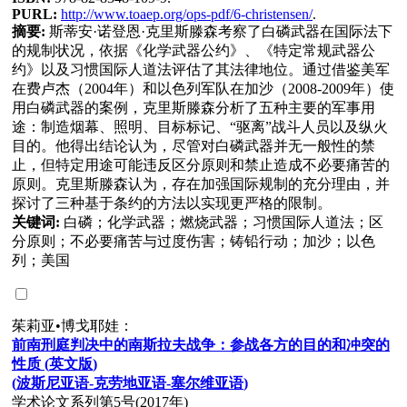
PURL:
http://www.toaep.org/ops-pdf/6-christensen/
.
摘要:
斯蒂安·诺登恩·克里斯滕森考察了白磷武器在国际法下
的规制状况，依据《化学武器公约》、《特定常规武器公
约》以及习惯国际人道法评估了其法律地位。通过借鉴美军
在费卢杰（2004年）和以色列军队在加沙（2008-2009年）使
用白磷武器的案例，克里斯滕森分析了五种主要的军事用
途：制造烟幕、照明、目标标记、“驱离”战斗人员以及纵火
目的。他得出结论认为，尽管对白磷武器并无一般性的禁
止，但特定用途可能违反区分原则和禁止造成不必要痛苦的
原则。克里斯滕森认为，存在加强国际规制的充分理由，并
探讨了三种基于条约的方法以实现更严格的限制。
关键词:
白磷；化学武器；燃烧武器；习惯国际人道法；区
分原则；不必要痛苦与过度伤害；铸铅行动；加沙；以色
列；美国
茱莉亚•博戈耶娃：
前南刑庭判决中的南斯拉夫战争：参战各方的目的和冲突的
性质
(
英文版
)
(
波斯尼亚语
-
克劳地亚语
-
塞尔维亚语
)
学术论文系列第5号(2017年)