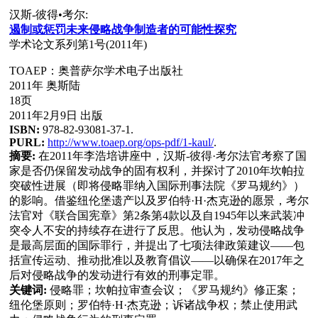
汉斯-彼得•考尔:
遏制或
惩罚
未来侵略
战
争制造者的可能性探究
学术论文系列第1号(2011年)
TOAEP：奥普萨尔学术电子出版社
2011年 奥斯陆
18页
2011年2月9日 出版
ISBN:
978-82-93081-37-1.
PURL:
http://www.toaep.org/ops-pdf/1-kaul/
.
摘要:
在2011年李浩培讲座中，汉斯-彼得·考尔法官考察了国
家是否仍保留发动战争的固有权利，并探讨了2010年坎帕拉
突破性进展（即将侵略罪纳入国际刑事法院《罗马规约》）
的影响。借鉴纽伦堡遗产以及罗伯特·H·杰克逊的愿景，考尔
法官对《联合国宪章》第2条第4款以及自1945年以来武装冲
突令人不安的持续存在进行了反思。他认为，发动侵略战争
是最高层面的国际罪行，并提出了七项法律政策建议——包
括宣传运动、推动批准以及教育倡议——以确保在2017年之
后对侵略战争的发动进行有效的刑事定罪。
关键词:
侵略罪；坎帕拉审查会议；《罗马规约》修正案；
纽伦堡原则；罗伯特·H·杰克逊；诉诸战争权；禁止使用武