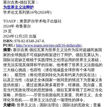
塞尔吉奥•德拉瓦莱：
为
世界主
义
法
辩护
学术论文系列第16号(2024年)
TOAEP：奥普萨尔学术电子出版社
2024年 布鲁塞尔
29 页
2024年12月2日 出版
ISBN:
978-82-8348-247-8.
PURL:
http://www.toaep.org/ops-pdf/16-dellavalle/
.
摘要:
塞尔吉奥·德拉瓦莱为世界主义法作为应对超越民族国
家的全球挑战不可或缺的框架进行了辩护。德拉瓦莱认为，
国际法若缺乏根植于实践理性之伦理运用的世界主义基础，
便无法实现其保障和平的目标。他考察了世界主义法面临的
三大核心挑战：包容性（潜在地涵盖全球所有个体与群
体）、规范性（将伦理原则转化为具有约束力的实在法），
以及正当性（在缺乏全体国家一致同意的情况下为普遍义务
提供依据）。通过追溯从斯多葛哲学，经康德、凯尔森，直
至当代宪政化理论的思想脉络，德拉瓦莱审视了五种正当化
策略，并指出——尽管当前面临民主衰退、民粹主义、去全
球化等危机——世界主义法仍是一项理性的律令。
关键词:
世界主义法；国际法理论；国际法的宪政化；普遍