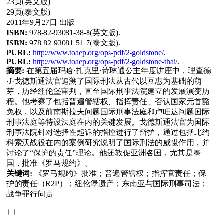
23页(英文版)
29页(泰文版)
2011年9月27日 出版
ISBN:
978-82-93081-38-8(英文版).
ISBN:
978-82-93081-51-7(泰文版).
PURL:
http://www.toaep.org/ops-pdf/2-goldstone/
.
PURL:
http://www.toaep.org/ops-pdf/2-goldstone-thai/
.
摘要:
在第五届玛哈·扎克里·诗琳通公主年度讲座中，理查德
·J·戈德斯通法官追溯了国际刑法从古代以互惠为基础的萌
芽，历经纽伦堡审判，直至国际刑事法院建立的发展演变历
程。他考察了包括普遍管辖权、指挥责任、否认国家元首豁
免权，以及前南斯拉夫问题国际刑事法庭和卢旺达问题国际
刑事法庭等特设法庭在内的关键发展。戈德斯通法官为国际
刑事法院针对选择性起诉的指控进行了辩护，通过包括北约
科索沃战役在内的案例研究说明了国际刑法的威慑作用，并
讨论了“保护的责任”理论。他还敦促亚洲各国，尤其是泰
国，批准《罗马规约》。
关键词:
《罗马规约》批准；普遍管辖权；指挥官责任；保
护的责任（R2P）；纽伦堡遗产；东南亚与国际刑事司法；
战争罪行问责