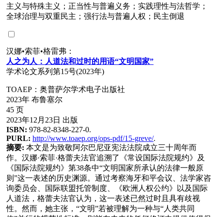
主义与特殊主义；正当性与普遍义务；实践理性与法哲学；
全球治理与双重民主；强行法与普遍人权；民主倒退
汉娜•索菲•格雷弗：
人之
为
人：人道法和
过时
的用
语
“
文明国家
”
学术论文系列第15号(2023年)
TOAEP：奥普萨尔学术电子出版社
2023年 布鲁塞尔
45 页
2023年12月23日 出版
ISBN:
978-82-8348-227-0.
PURL:
http://www.toaep.org/ops-pdf/15-greve/
.
摘要:
本文是为致敬阿尔巴尼亚宪法法院成立三十周年而
作。汉娜·索菲·格蕾夫法官追溯了《常设国际法院规约》及
《国际法院规约》第38条中“文明国家所承认的法律一般原
则”这一表述的历史渊源。通过考察海牙和平会议、法学家咨
询委员会、国际联盟托管制度、《欧洲人权公约》以及国际
人道法，格蕾夫法官认为，这一表述已然过时且具有歧视
性。然而，她主张，“文明”若被理解为一种与“人类共同