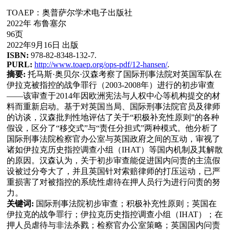
TOAEP：奥普萨尔学术电子出版社
2022年 布鲁塞尔
96页
2022年9月16日 出版
ISBN:
978-82-8348-132-7.
PURL:
http://www.toaep.org/ops-pdf/12-hansen/
.
摘要:
托马斯·奥贝尔·汉森考察了国际刑事法院对英国军队在
伊拉克被指控的战争罪行（2003-2008年）进行的初步审查
——该审查于2014年因欧洲宪法与人权中心等机构提交的材
料而重新启动。基于对英国当局、国际刑事法院官员及律师
的访谈，汉森批判性地评估了关于“积极补充性原则”的各种
假设，区分了“移交式”与“责任分担式”两种模式。他分析了
国际刑事法院检察官办公室与英国政府之间的互动，审视了
诸如伊拉克历史指控调查小组（IHAT）等国内机制及其解散
的原因。汉森认为，关于初步审查能促进国内问责的主流假
设被过分夸大了，并且英国针对索赔律师的打压运动，已严
重损害了对被指控的系统性虐待在押人员行为进行问责的努
力。
关键词:
国际刑事法院初步审查；积极补充性原则；英国在
伊拉克的战争罪行；伊拉克历史指控调查小组（IHAT）；在
押人员虐待与非法杀戮；检察官办公室策略；英国国内问责