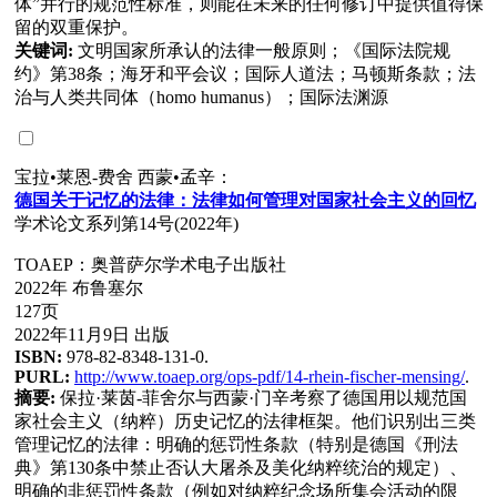
体”并行的规范性标准，则能在未来的任何修订中提供值得保
留的双重保护。
关键词:
文明国家所承认的法律一般原则；《国际法院规
约》第38条；海牙和平会议；国际人道法；马顿斯条款；法
治与人类共同体（homo humanus）；国际法渊源
宝拉•莱恩-费舍 西蒙•孟辛：
德国关于
记忆
的法律：法律如何管理
对
国家社会主
义
的回
忆
学术论文系列第14号(2022年)
TOAEP：奥普萨尔学术电子出版社
2022年 布鲁塞尔
127页
2022年11月9日 出版
ISBN:
978-82-8348-131-0.
PURL:
http://www.toaep.org/ops-pdf/14-rhein-fischer-mensing/
.
摘要:
保拉·莱茵-菲舍尔与西蒙·门辛考察了德国用以规范国
家社会主义（纳粹）历史记忆的法律框架。他们识别出三类
管理记忆的法律：明确的惩罚性条款（特别是德国《刑法
典》第130条中禁止否认大屠杀及美化纳粹统治的规定）、
明确的非惩罚性条款（例如对纳粹纪念场所集会活动的限