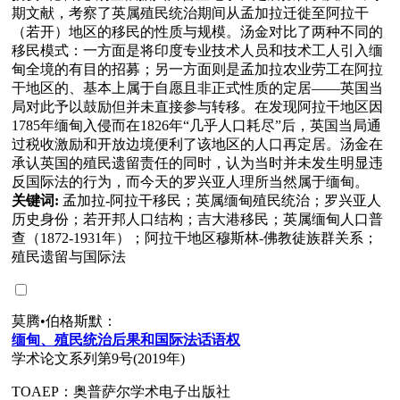
期文献，考察了英属殖民统治期间从孟加拉迁徙至阿拉干
（若开）地区的移民的性质与规模。汤金对比了两种不同的
移民模式：一方面是将印度专业技术人员和技术工人引入缅
甸全境的有目的招募；另一方面则是孟加拉农业劳工在阿拉
干地区的、基本上属于自愿且非正式性质的定居——英国当
局对此予以鼓励但并未直接参与转移。在发现阿拉干地区因
1785年缅甸入侵而在1826年“几乎人口耗尽”后，英国当局通
过税收激励和开放边境便利了该地区的人口再定居。汤金在
承认英国的殖民遗留责任的同时，认为当时并未发生明显违
反国际法的行为，而今天的罗兴亚人理所当然属于缅甸。
关键词:
孟加拉-阿拉干移民；英属缅甸殖民统治；罗兴亚人
历史身份；若开邦人口结构；吉大港移民；英属缅甸人口普
查（1872-1931年）；阿拉干地区穆斯林-佛教徒族群关系；
殖民遗留与国际法
莫腾•伯格斯默：
缅
甸、殖民
统
治后果和国
际
法
话语
权
学术论文系列第9号(2019年)
TOAEP：奥普萨尔学术电子出版社