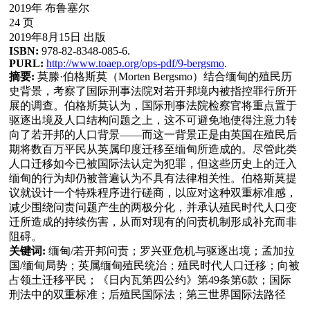
2019年 布鲁塞尔
24 页
2019年8月15日 出版
ISBN:
978-82-8348-085-6.
PURL:
http://www.toaep.org/ops-pdf/9-bergsmo
.
摘要:
莫滕·伯格斯莫（Morten Bergsmo）结合缅甸的殖民历
史背景，考察了国际刑事法院对若开邦境内被指控罪行所开
展的调查。伯格斯莫认为，国际刑事法院检察官将重点置于
驱逐出境及人口结构问题之上，这不可避免地使得注意力转
向了若开邦的人口背景——而这一背景正是由英国在殖民后
期将数百万平民从英属印度迁移至缅甸所造成的。尽管此类
人口迁移如今已被国际法认定为犯罪，但这些历史上的迁入
缅甸的行为却仍被普遍认为不具有法律相关性。伯格斯莫提
议就设计一个特殊程序进行磋商，以应对这种双重标准感，
减少围绕问责问题产生的两极分化，并承认殖民时代人口变
迁所造成的持续伤害，从而对现有的问责机制形成补充而非
阻碍。
关键词:
缅甸/若开邦问责；罗兴亚危机与驱逐出境；孟加拉
国/缅甸局势；英属缅甸殖民统治；殖民时代人口迁移；向被
占领土迁移平民；《日内瓦第四公约》第49条第6款；国际
刑法中的双重标准；后殖民国际法；第三世界国际法路径