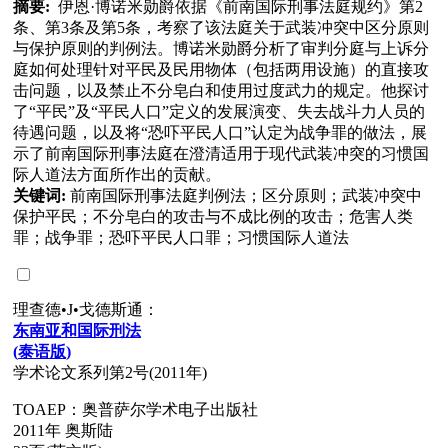
摘要:
伊恩·博诺米勋爵依据《前南国际刑事法庭规约》第2
条、第3条及第5条，考察了该法庭关于武装冲突中区分原则
与保护原则的判例法。博诺米勋爵分析了审判分庭与上诉分
庭如何处理针对平民及民用物体（包括两用设施）的直接攻
击问题，以及禁止不分皂白和使用过度武力的规定。他探讨
了“平民”及“平民人口”定义的发展演变、失去战斗力人员的
待遇问题，以及将“恐吓平民人口”认定为战争罪的做法，展
示了前南国际刑事法庭在澄清适用于现代武装冲突的习惯国
际人道法方面所作出的贡献。
关键词:
前南国际刑事法庭判例法；区分原则；武装冲突中
保护平民；不分皂白的攻击与不成比例的攻击；危害人类
罪；战争罪；恐吓平民人口罪；习惯国际人道法
理查德•J•戈德斯通：
东南亚和国际刑法
(
泰语版
)
学术论文系列第2号(2011年)
TOAEP：奥普萨尔学术电子出版社
2011年 奥斯陆