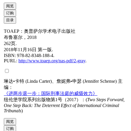
阅览
订购
目录
TOAEP：奥普萨尔学术电子出版社
布鲁塞尔，2018
262页.
2018年11月16日 第一版.
ISBN: 978-82-8348-188-4.
PURL:
http://www.toaep.org/nas-pdf/2-gray
.
琳达•卡特 (Linda Carter)、詹妮弗•申瑟 (Jennifer Schense) 主
编：
《进两步退一步：国际刑事法庭的威慑效力》
纽伦堡学院系列出版物第1号（2017）：(
Two Steps
Forward,
One Step Back: The Deterrent Effect of International Criminal
Tribunals
)
阅览
订购