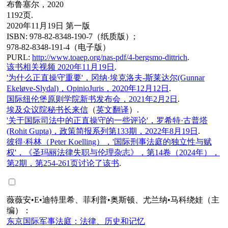
布鲁塞尔，2020
1192页.
2020年11月19日 第一版
ISBN: 978-82-8348-190-7（纸质版）;
978-82-8348-191-4（电子版）
PURL:
http://www.toaep.org/nas-pdf/4-bergsmo-dittrich
.
该书相关视频 2020年11月19日
.
'为什么正直操守重要'，冈纳·埃克洛夫-斯莱达尔(Gunnar
Ekeløve-Slydal)，OpinioJuris，2020年12月12日
.
国际纽伦堡原则学院新书发布会，2021年2月2日
.
埃及众议院秘书长来信
（
英文翻译
）.
'关于国际司法中的正直操守的一些评论'，罗希特·古普塔
(Rohit Gupta)，政策简报系列第133期，2022年8月19日
.
彼得·科林（Peter Koelling），'国际刑事法庭的独立性与赋
权'，《圣玛丽法律失职与伦理杂志》，第14卷（2024年），
第2期，第254-261页讨论了该书
.
薇薇安•E•迪特里希、菲利普•奥斯顿、尤兰纳•马科绕娃（主
编）：
东京国际军事法庭：法律、历史和记忆